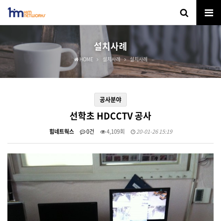
설치사례
HOME
설치사례
설치사례
공사분야
선학초 HDCCTV 공사
힘네트웍스
0건
4,109회
20-01-26 15:19