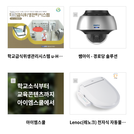
H
H
학교급식위생관리시스템 u-HACCP
쌤아이 - 경로당 솔루션
H
H
아이엠스쿨
Lenoc(레노크) 전자식 자동물내림 비데