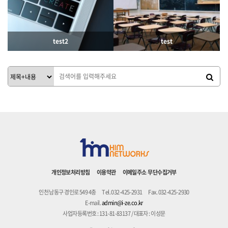
405
10-18
629
10-18
최주리
최주리
test2
test
319
10-18
358
10-18
최주리
최주리
개인정보처리방침
이용약관
이메일주소 무단수집거부
인천 남동구 경인로 549 4충
Tel. 032-425-2931
Fax. 032-425-2930
E-mail.
admin@i-ze.co.kr
사업자등록번호 : 131-81-83137 / 대표자 : 이성문